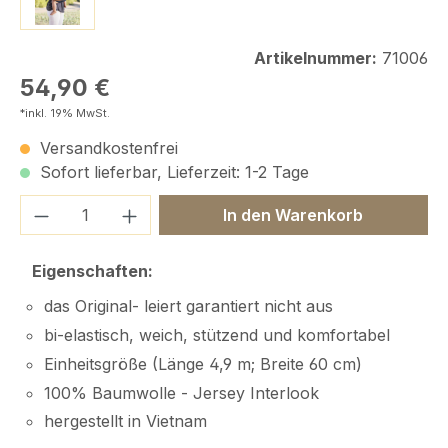
Artikelnummer:
71006
Regulärer Preis:
54,90 €
*inkl. 19% MwSt.
Versandkostenfrei
Sofort lieferbar, Lieferzeit: 1-2 Tage
Produkt Anzahl: Gib den gewünschten We
In den Warenkorb
Eigenschaften:
das Original- leiert garantiert nicht aus
bi-elastisch, weich, stützend und komfortabel
Einheitsgröße (Länge 4,9 m; Breite 60 cm)
100% Baumwolle - Jersey Interlook
hergestellt in Vietnam