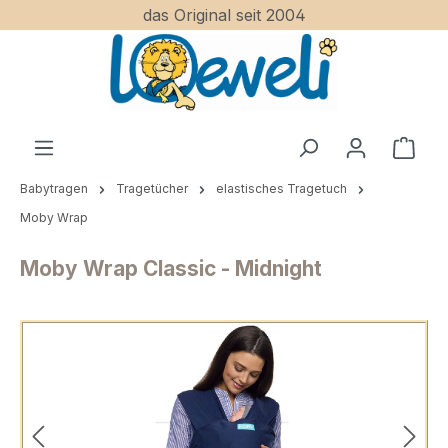
das Original seit 2004
Zum Hauptinhalt springen
Ware
Babytragen
Tragetücher
elastisches Tragetuch
Moby Wrap
Moby Wrap Classic - Midnight
Bildergalerie überspringen