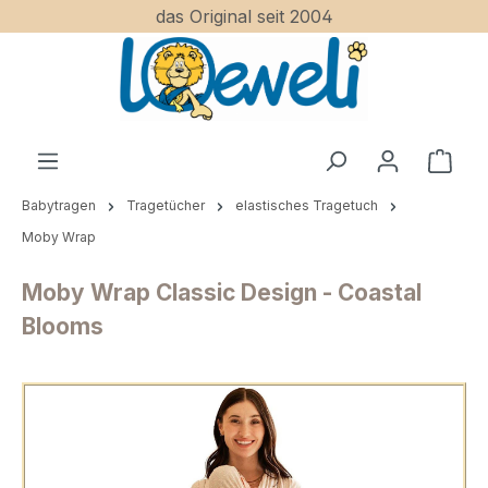
das Original seit 2004
Zum Hauptinhalt springen
Ware
Babytragen
Tragetücher
elastisches Tragetuch
Moby Wrap
Moby Wrap Classic Design - Coastal
Blooms
Bildergalerie überspringen