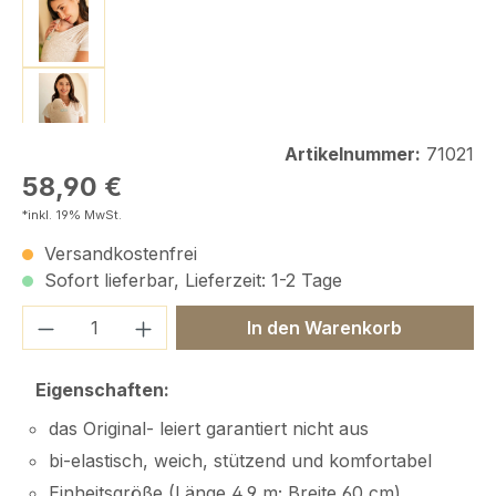
Artikelnummer:
71021
Regulärer Preis:
58,90 €
*inkl. 19% MwSt.
Versandkostenfrei
Sofort lieferbar, Lieferzeit: 1-2 Tage
Produkt Anzahl: Gib den gewünschten We
In den Warenkorb
Eigenschaften:
das Original- leiert garantiert nicht aus
bi-elastisch, weich, stützend und komfortabel
Einheitsgröße (Länge 4,9 m; Breite 60 cm)