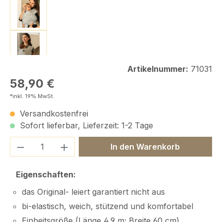
Artikelnummer:
71031
Regulärer Preis:
58,90 €
*inkl. 19% MwSt.
Versandkostenfrei
Sofort lieferbar, Lieferzeit: 1-2 Tage
Produkt Anzahl: Gib den gewünschten We
In den Warenkorb
Eigenschaften:
das Original- leiert garantiert nicht aus
bi-elastisch, weich, stützend und komfortabel
Einheitsgröße (Länge 4,9 m; Breite 60 cm)