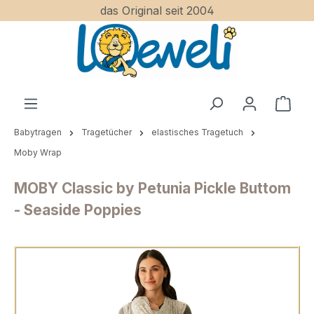
das Original seit 2004
Zum Hauptinhalt springen
Ware
Babytragen
Tragetücher
elastisches Tragetuch
Moby Wrap
MOBY Classic by Petunia Pickle Buttom
- Seaside Poppies
Bildergalerie überspringen