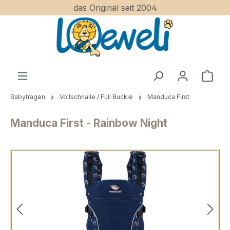
das Original seit 2004
Zum Hauptinhalt springen
Ware
Babytragen
Vollschnalle / Full Buckle
Manduca First
Manduca First - Rainbow Night
Bildergalerie überspringen