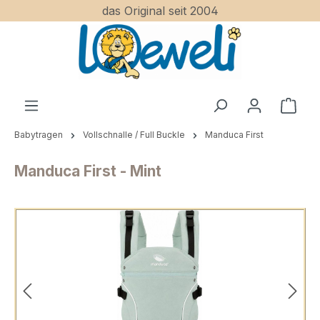
das Original seit 2004
Zum Hauptinhalt springen
Ware
Babytragen
Vollschnalle / Full Buckle
Manduca First
Manduca First - Mint
Bildergalerie überspringen