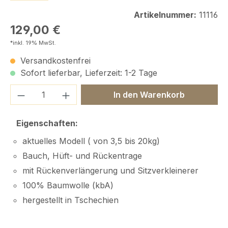
Artikelnummer:
11116
Regulärer Preis:
129,00 €
*inkl. 19% MwSt.
Versandkostenfrei
Sofort lieferbar, Lieferzeit: 1-2 Tage
Produkt Anzahl: Gib den gewünschten We
In den Warenkorb
Eigenschaften:
aktuelles Modell ( von 3,5 bis 20kg)
Bauch, Hüft- und Rückentrage
mit Rückenverlängerung und Sitzverkleinerer
100% Baumwolle (kbA)
hergestellt in Tschechien