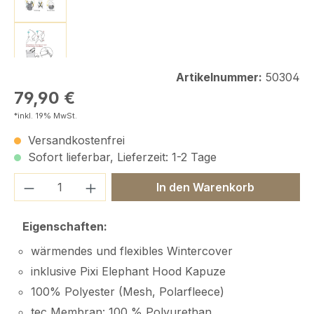
Artikelnummer:
50304
Regulärer Preis:
79,90 €
*inkl. 19% MwSt.
Versandkostenfrei
Sofort lieferbar, Lieferzeit: 1-2 Tage
Produkt Anzahl: Gib den gewünschten We
In den Warenkorb
Eigenschaften:
wärmendes und flexibles Wintercover
inklusive Pixi Elephant Hood Kapuze
100% Polyester (Mesh, Polarfleece)
tec Membran: 100 % Polyurethan