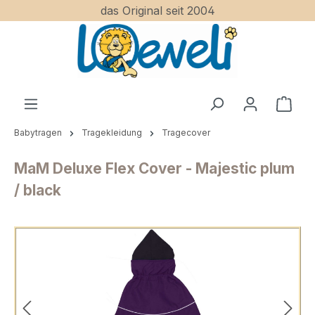
das Original seit 2004
Zum Hauptinhalt springen
Ware
Babytragen
Tragekleidung
Tragecover
MaM Deluxe Flex Cover - Majestic plum
/ black
Bildergalerie überspringen