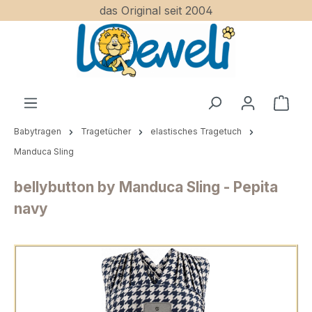
das Original seit 2004
Zum Hauptinhalt springen
Ware
Babytragen
Tragetücher
elastisches Tragetuch
Manduca Sling
bellybutton by Manduca Sling - Pepita
navy
Bildergalerie überspringen