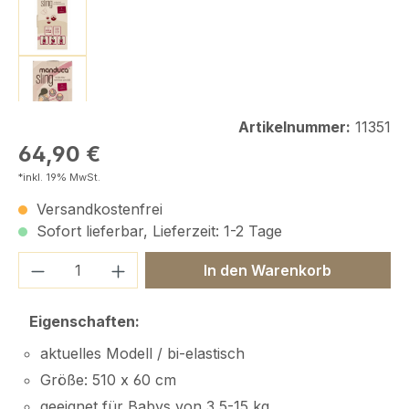
Artikelnummer:
11351
Regulärer Preis:
64,90 €
*inkl. 19% MwSt.
Versandkostenfrei
Sofort lieferbar, Lieferzeit: 1-2 Tage
Produkt Anzahl: Gib den gewünschten We
In den Warenkorb
Eigenschaften:
aktuelles Modell / bi-elastisch
Größe: 510 x 60 cm
geeignet für Babys von 3,5-15 kg